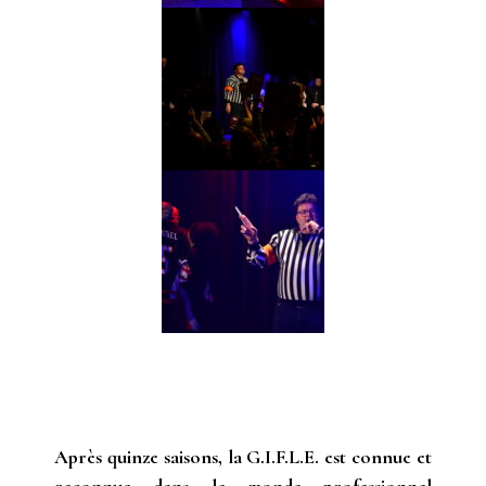
Après quinze saisons, la G.I.F.L.E. est connue et