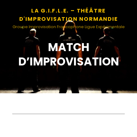
LA G.I.F.L.E. – THÉÂTRE
D'IMPROVISATION NORMANDIE
Groupe Improvisation Francophone Ligue Expérimentale
MATCH
D’IMPROVISATION