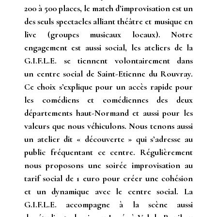
200 à 500 places, le match d’improvisation est un
des seuls spectacles alliant théâtre et musique en
live (groupes musicaux locaux). Notre
engagement est aussi social, les ateliers de la
G.I.F.L.E. se tiennent volontairement dans
un centre social de Saint-Etienne du Rouvray.
Ce choix s’explique pour un accès rapide pour
les comédiens et comédiennes des deux
départements haut-Normand et aussi pour les
valeurs que nous véhiculons. Nous tenons aussi
un atelier dit « découverte » qui s’adresse au
public fréquentant ce centre. Régulièrement
nous proposons une soirée improvisation au
tarif social de 1 euro pour créer une cohésion
et un dynamique avec le centre social. La
G.I.F.L.E. accompagne à la scène aussi