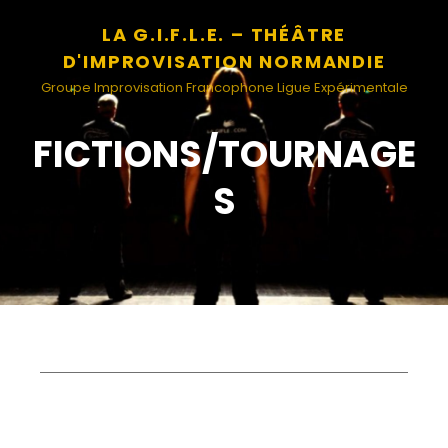
LA G.I.F.L.E. – THÉÂTRE
D'IMPROVISATION NORMANDIE
Groupe Improvisation Francophone Ligue Expérimentale
FICTIONS/TOURNAGE
S